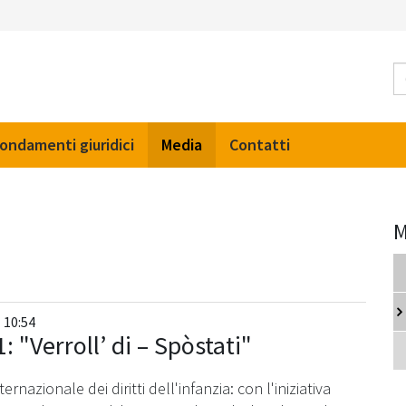
ondamenti giuridici
Media
Contatti
M
 10:54
Verroll’ di – Spòstati"
nazionale dei diritti dell'infanzia: con l'iniziativa