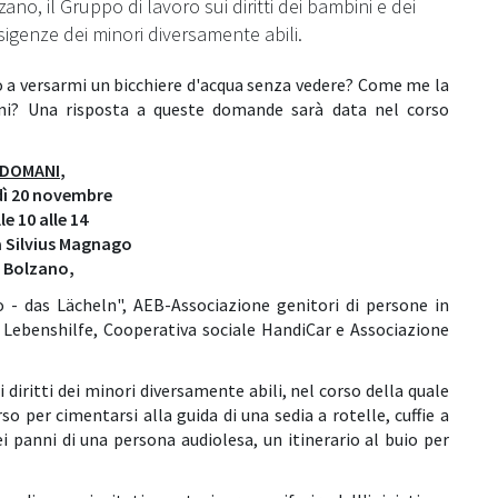
ano, il Gruppo di lavoro sui diritti dei bambini e dei
sigenze dei minori diversamente abili.
 a versarmi un bicchiere d'acqua
senza vedere? Come me la
iani? Una risposta a queste domande sarà data nel corso
DOMANI
,
dì 20 novembre
le 10 alle 14
a Silvius Magnago
 Bolzano,
o - das Lächeln", AEB-Associazione genitori di persone in
, Lebenshilfe, Cooperativa sociale HandiCar e Associazione
 i diritti dei minori diversamente abili, nel corso della quale
so per cimentarsi alla guida di una sedia a rotelle, cuffie a
 panni di una persona audiolesa, un itinerario al buio per