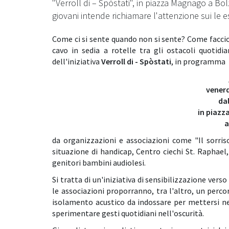
"Verroll di – Spòstati", in piazza Magnago a Bolz
giovani intende richiamare l'attenzione sui le e
Come ci si sente quando non si sente? Come faccio
cavo in sedia a rotelle tra gli ostacoli quotid
dell'iniziativa
Verroll di - Spòstati
, in programma
vener
dal
in piazz
a
da organizzazioni e associazioni come "Il sorris
situazione di handicap, Centro ciechi St. Raphael
genitori bambini audiolesi.
Si tratta di un'iniziativa di sensibilizzazione verso
le associazioni proporranno, tra l'altro, un percor
isolamento acustico da indossare per mettersi nei
sperimentare gesti quotidiani nell'oscurità.