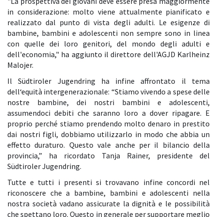
"La prospettiva dei giovani deve essere presa maggiormente
in considerazione: molto viene attualmente pianificato e
realizzato dal punto di vista degli adulti. Le esigenze di
bambine, bambini e adolescenti non sempre sono in linea
con quelle dei loro genitori, del mondo degli adulti e
dell'economia," ha aggiunto il direttore dell'AGJD Karlheinz
Malojer.
Il Südtiroler Jugendring ha infine affrontato il tema
dell‘equità intergenerazionale: “Stiamo vivendo a spese delle
nostre bambine, dei nostri bambini e adolescenti,
assumendoci debiti che saranno loro a dover ripagare. E
proprio perché stiamo prendendo molto denaro in prestito
dai nostri figli, dobbiamo utilizzarlo in modo che abbia un
effetto duraturo. Questo vale anche per il bilancio della
provincia,” ha ricordato Tanja Rainer, presidente del
Südtiroler Jugendring.
Tutte e tutti i presenti si trovavano infine concordi nel
riconoscere che a bambine, bambini e adolescenti nella
nostra società vadano assicurate la dignità e le possibilità
che spettano loro. Questo in generale per supportare meglio