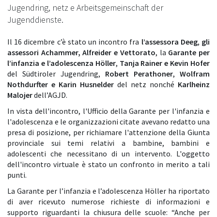
Jugendring, netz e Arbeitsgemeinschaft der
Jugenddienste.
Il 16 dicembre c’è stato un incontro fra
l’assessora Deeg
,
gli
assessori Achammer, Alfreider e Vettorato
, la
Garante per
l’infanzia e l’adolescenza Höller
,
Tanja Rainer e Kevin Hofer
del Südtiroler Jugendring,
Robert Perathoner
,
Wolfram
Nothdurfter e Karin Husnelder
del netz nonché
Karlheinz
Malojer
dell’AGJD.
In vista dell'incontro, l'Ufficio della Garante per l'infanzia e
l'adolescenza e le organizzazioni citate avevano redatto una
presa di posizione, per richiamare l'attenzione della Giunta
provinciale sui temi relativi a bambine, bambini e
adolescenti che necessitano di un intervento. L'oggetto
dell'incontro virtuale è stato un confronto in merito a tali
punti.
La Garante per l’infanzia e l’adolescenza Höller ha riportato
di aver ricevuto numerose richieste di informazioni e
supporto riguardanti la chiusura delle scuole: “Anche per