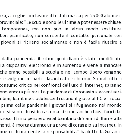
nza, accoglie con favore il test di massa per 25.000 alunne e
provinciale: "Le scuole sono le ultime a poter essere chiuse.
e temporanea, ma non può in alcun modo sostituire
ben pianificato, non consente il contatto personale con
ovani si ritirano socialmente e non è facile riuscire a
a dalla pandemia: il ritmo quotidiano è stato modificato
 a dispositivi elettronici è in aumento e viene a mancare
li che erano possibili a scuola e nel tempo libero vengono
i si svolgono in parte davanti allo schermo. Soprattutto i
nsumo critico nei confronti dell'uso di Internet, saranno
nno ancora più rari. La pandemia di Coronavirus accentuerà
ini, bambine e adolescenti usano il gioco al PC e i social
 prima della pandemia i giovani si rifugiavano nel mondo
olo si sono chiusi in casa ma si sono anche chiusi fuori dal
ioso. Il mio pensiero va al bambino di 9 anni di Bari e alla
enti, è morta durante una prova di coraggio su Internet. In
merci chiaramente la responsabilità," ha detto la Garante