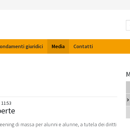
ondamenti giuridici
Media
Contatti
M
 11:53
perte
eening di massa per alunni e alunne, a tutela dei diritti