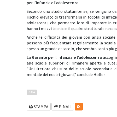
per l’infanzia e l’adolescenza.
Secondo uno studio statunitense, se vengono oss
rischio elevato di trasformarsi in focolai di inf
adolescenti, che permette loro di imparare in tr
hanno i mezzi tecnici e il quadro strutturale necess
Anche le difficoltà dei giovani con ansia socia
possono più frequentare regolarmente la scuola. 
spesso un grande ostacolo, che sembra tanto più g
La
Garante per l’infanzia e l’adolescenza
accoglie
alle scuole superiori di rimanere aperte e tutele
"Un'ulteriore chiusura delle scuole secondarie 
mentale dei nostri giovani," conclude Höller.
GAIA
RSS-FEEDS
STAMPA
E-MAIL