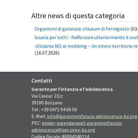
Altre news di questa categoria
Organismi di garanzia: chiusure di Ferragosto
(03
Scuola per tutti - Rafforzare ulteriormente il sos
«Diciamo NO al mobbing – Un intero territorio r
(16.07.2026)
Contatti
Garante per l'infanzia e l'adolescenza
Via Cavour
23/c
39100
Bolzano
Tel.: +39 0471 94 60 50
E-Mail:
info@garanteinfanzia-adolescenza-bz.org
PEC:
kinder-jugendanwalt.garanteinfanzia-
adolescenza@pec.prov-bz.org
Codice fiscale: 80004340214