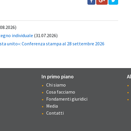
.08.2026)
tegno individuale
(31.07.2026)
esta unito»: Conferenza stampa al 28 settembre 2026
In primo piano
A
Chi siamo
Cosa facciamo
Fondamenti giuridici
Media
Contatti