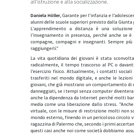
all'istruzione e alla socializzazione.
Daniela Höller
, Garante per l’infanzia e l’adolesce
alunni delle scuole superiori previsto dalla Giunta 
L'apprendimento a distanza è una soluzion
l'insegnamento in presenza, perché anche se è 
compagne, compagni e insegnanti. Sempre più gi
raggiungerli."
La vita quotidiana dei giovani è stata sconvolt
radicalmente, il tempo trascorso al PC o davanti
l’esercizio fisico. Attualmente, i contatti socia
trasferiti nel mondo digitale, e anche le lezion
giovani, che già mostrano un comportamento di co
danneggiati, se i tempi senza computer diventera
anche la dipendenza da Internet perché molti bamb
media come una liberazione dallo stress. "Anche
virtuale, con le misure di restrizione molti non s
mondo esterno, finendo in un pericoloso circolo viz
ragazzina di Palermo che, secondo i primi accertam
questi casi anche noi come società dobbiamo assu