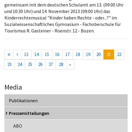
gemeinsam mit dem deutschen Schulamt am 13. (09:00 Uhr
und 10:30 Uhr) und 14. November 2013 (09:00 Uhr) das
Kinderrechtemusical "Kinder haben Rechte - oder...?" im
Sozialwissenschaftliches Gymnasium - Fachoberschule für
Tourismus R. Gasteiner - Roenstr. 12 - Bozen.
(current)
13
14
15
16
17
18
19
20
21
22
23
24
25
26
27
28
»
Media
Publikationen
Pressemitteilungen
ABO