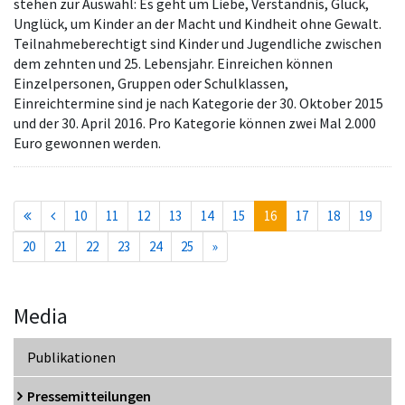
stehen zur Auswahl: Es geht um Liebe, Verständnis, Glück,
Unglück, um Kinder an der Macht und Kindheit ohne Gewalt.
Teilnahmeberechtigt sind Kinder und Jugendliche zwischen
dem zehnten und 25. Lebensjahr. Einreichen können
Einzelpersonen, Gruppen oder Schulklassen,
Einreichtermine sind je nach Kategorie der 30. Oktober 2015
und der 30. April 2016. Pro Kategorie können zwei Mal 2.000
Euro gewonnen werden.
(current)
10
11
12
13
14
15
16
17
18
19
20
21
22
23
24
25
»
Media
Publikationen
Pressemitteilungen