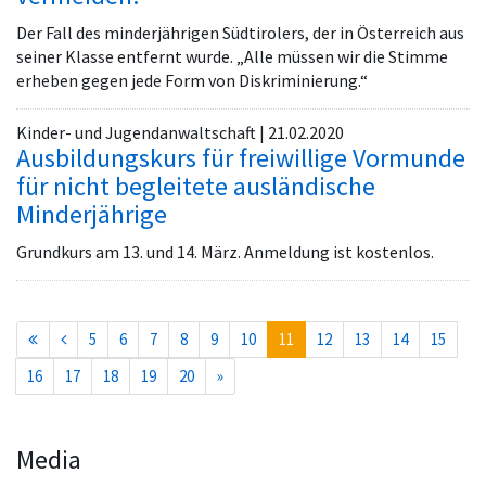
Der Fall des minderjährigen Südtirolers, der in Österreich aus
seiner Klasse entfernt wurde. „Alle müssen wir die Stimme
erheben gegen jede Form von Diskriminierung.“
Kinder- und Jugendanwaltschaft | 21.02.2020
Ausbildungskurs für freiwillige Vormunde
für nicht begleitete ausländische
Minderjährige
Grundkurs am 13. und 14. März. Anmeldung ist kostenlos.
(current)
5
6
7
8
9
10
11
12
13
14
15
16
17
18
19
20
»
Media